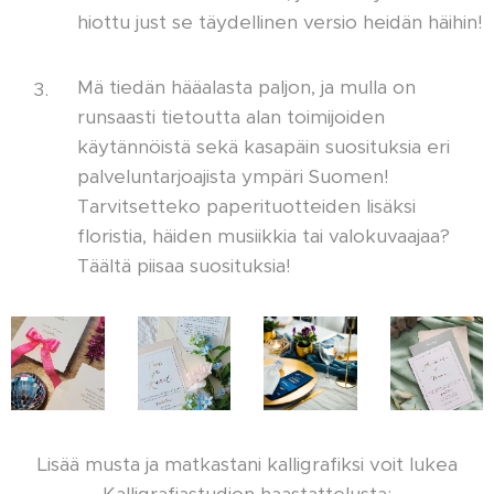
hiottu just se täydellinen versio heidän häihin!
💕
Mä tiedän hääalasta paljon, ja mulla on
runsaasti tietoutta alan toimijoiden
käytännöistä sekä kasapäin suosituksia eri
palveluntarjoajista ympäri Suomen!
Tarvitsetteko paperituotteiden lisäksi
floristia, häiden musiikkia tai valokuvaajaa?
Täältä piisaa suosituksia! ✨
Lisää musta ja matkastani kalligrafiksi voit lukea
Kalligrafiastudion haastattelusta: