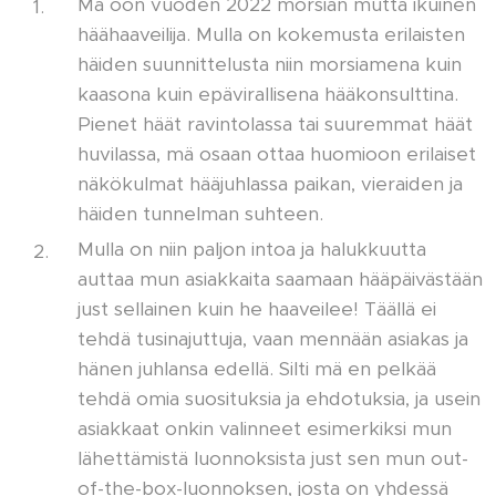
Mä oon vuoden 2022 morsian mutta ikuinen
häähaaveilija. Mulla on kokemusta erilaisten
häiden suunnittelusta niin morsiamena kuin
kaasona kuin epävirallisena hääkonsulttina.
Pienet häät ravintolassa tai suuremmat häät
huvilassa, mä osaan ottaa huomioon erilaiset
näkökulmat hääjuhlassa paikan, vieraiden ja
häiden tunnelman suhteen. 💍
Mulla on niin paljon intoa ja halukkuutta
auttaa mun asiakkaita saamaan hääpäivästään
just sellainen kuin he haaveilee! Täällä ei
tehdä tusinajuttuja, vaan mennään asiakas ja
hänen juhlansa edellä. Silti mä en pelkää
tehdä omia suosituksia ja ehdotuksia, ja usein
asiakkaat onkin valinneet esimerkiksi mun
lähettämistä luonnoksista just sen mun out-
of-the-box-luonnoksen, josta on yhdessä