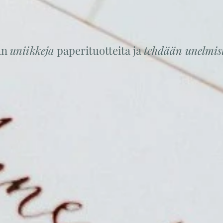
an
uniikkeja
paperituotteita ja
tehdään unelmi