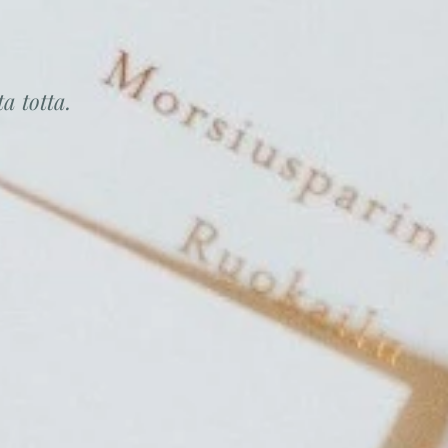
sta
totta.